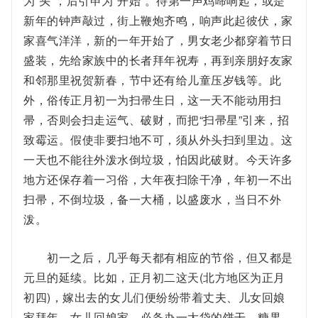
为“头”，后引申为“开始”。待第一声鸡啼响起，或是
新年的钟声敲过，街上鞭炮齐鸣，响声此起彼伏，家
家喜气洋洋，新的一年开始了，男女老少都穿着节日
盛装，先给家族中的长者拜年祝寿，再到亲朋好友家
和邻那里祝贺新春，节中还有给儿童压岁钱等。此
外，俗传正月初一为扫帚生日，这一天不能动用扫
帚，否则会扫走运气、破财，而把“扫帚星”引来，招
致霉运。假使非要扫地不可，须从外头扫到里边。这
一天也不能往外泼水倒垃圾，怕因此破财。今天许多
地方还保存着一习俗，大年夜扫除干净，年初一不出
扫帚，不倒垃圾，备一大桶，以盛废水，当日不外
泼。
初一之后，几乎每天都有相应的节俗，但又都是
元旦的延续。比如，正月初二这天(北方地区为正月
初四)，嫁出去的女儿们便纷纷带着丈夫、儿女回娘
家拜年。女儿回娘家，必备办一大袋的饼干、糖果，