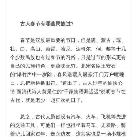
古人春节有哪些民族过?
春节是汉族最重要的节日，但是满、蒙古，瑶、
壮、白、高山、赫哲、哈尼、达斡尔、侗、黎等十几
个少数民族也有过春节的习俗，只是过节的形式更有
自己的民族特色，更蕴味无穷。北宋名臣王安石
的“爆竹声中一岁除，春风送暖入屠苏;千门万户曈曈
日，总把新桃换旧符。”道出了，古人过年的愉快心
情;而清代诗人黄景仁的“千家笑语漏迟迟”说明春节在
古代，就是老少一起狂欢的日子。
总之，古代人虽然没有汽车、火车、飞机等先进
的交通工具，可他们一样也得坐着马车、走着路、骑
着驴儿回家过年、走亲访友，这其实也是一场小规模