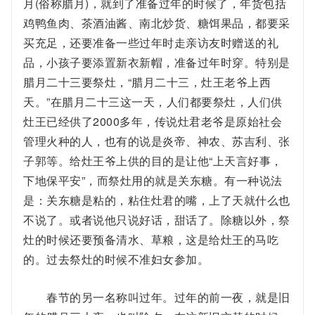
月(俗称腊月)，就到了准备过年的时候了，年货包括
鸡鸭鱼肉、茶酒油酱、南北炒货、糖饵果品，都要采
买充足，还要准备一些过年时走亲访友时赠送的礼
品，小孩子要添置新衣新帽，准备过年时穿。特别是
腊月二十三要祭灶，“腊月二十三，灶王老爷上西
天。”在腊月二十三这一天，人们都要祭灶，人们供
灶王已经供了2000多年，传说灶君老爷是原始社会
管理火种的人，也有的说是炎帝、神农、苏吉利、张
子郭等。给灶王爷上供的目的是让他“上天言好事，
下地保平安”，而祭灶用的就是关东糖。有一种说法
是：关东糖是粘的，粘住灶君的嘴，上了天就什么也
不说了。或者说他只说好话，甜话了。除糖以外，祭
灶的时候还要预备清水、草粮，这是给灶王的马吃
的。过去祭灶的时候不准妇女参加。
春节的另一名称叫过年。过年的前一夜，就是旧