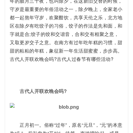
年的腊月三十夜，也叫除夕，在这新旧交替的时候，
守岁是最重要的年俗活动之一，除夕晚上，全家老小
都一起熬年守岁，欢聚酣饮，共享天伦之乐，北方地
区在除夕有吃饺子的习俗，饺子的作法是先和面，和
字就是合;饺子的饺和交谐音，合和交有相聚之意，
又取更岁交子之意。在南方有过年吃年糕的习惯，甜
甜的粘粘的年糕，象征新一年生活甜蜜蜜，步步高。
古代人开联欢晚会吗?古代人过春节有哪些活动?
古代人开联欢晚会吗?
正月初一。俗称“过年”，原名“元旦”，“元”的本意