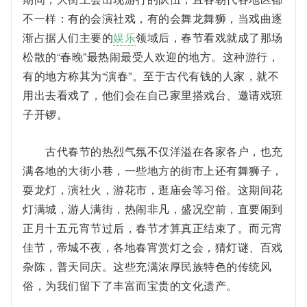
不一样：有的会演社戏，有的会舞龙舞狮，当戏曲逐
渐占据人们主要的
娱乐
领域后，春节看戏就成了那场
松散的“春晚”最热闹最受人欢迎的地方。这种游行，
有的地方称其为“演春”。至于古代有钱的人家，就不
用出去看戏了，他们会在自己家里搭戏台、邀请戏班
子开锣。
古代春节的热烈气氛不仅洋溢在各家各户，也充
满各地的大街小巷，一些地方的街市上还有舞狮子，
耍龙灯，演社火，游花市，逛庙会等习俗。这期间花
灯满城，游人满街，热闹非凡，盛况空前，直要闹到
正月十五元宵节过后，春节才算真正结束了。而元宵
佳节，帝城不夜，各地春宵赏灯之会，猜灯谜、百戏
杂陈，普天同庆。这些充满浓厚民族特色的传统风
俗，为我们留下了丰富而宝贵的文化遗产。