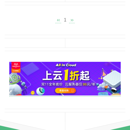
‹‹
1
››