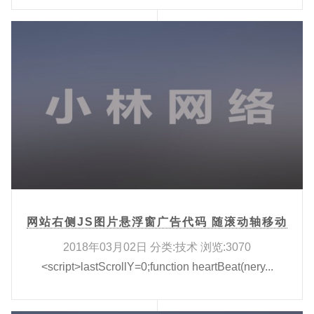
网站右侧JS图片悬浮窗广告代码 随滚动轴移动
2018年03月02日 分类:技术 浏览:3070
<script>lastScrollY=0;function heartBeat(nery...