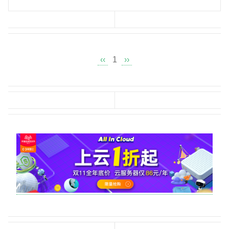
‹‹
1
››