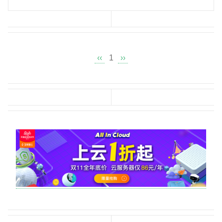
‹‹
1
››